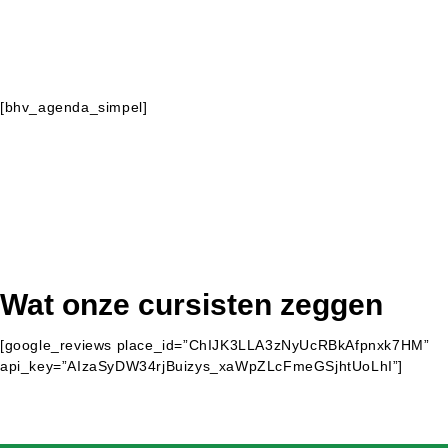
[bhv_agenda_simpel]
Wat onze cursisten zeggen
[google_reviews place_id=”ChIJK3LLA3zNyUcRBkAfpnxk7HM”
api_key=”AIzaSyDW34rjBuizys_xaWpZLcFmeGSjhtUoLhI”]