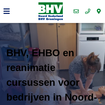
Basis BHV
BHV Herhaling
EHBO Cursus
Reanimatie
BHV, EHBO en
Kinderreanimatie
reanimatie
cursussen voor
bedrijven in Noord-