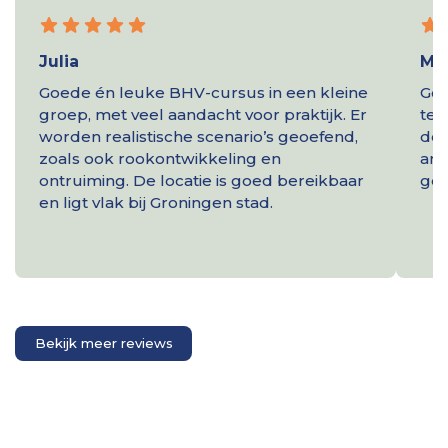
Julia
Mar
Goede én leuke BHV-cursus in een kleine
Goe
groep, met veel aandacht voor praktijk. Er
te 
worden realistische scenario’s geoefend,
doo
zoals ook rookontwikkeling en
amb
ontruiming. De locatie is goed bereikbaar
gew
en ligt vlak bij Groningen stad.
Bekijk meer reviews